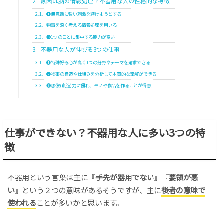
2.
原因は脳の情報処理？不器用な人の性格的な特徴
2.1.
❶無意識に強い刺激を避けようとする
2.2.
物事を深く考える情報処理を用いる
2.3.
❸1つのことに集中する能力が高い
3.
不器用な人が伸びる3つの仕事
3.1.
❶特殊好奇心が高く1つの分野やテーマを追求できる
3.2.
❷物事の構造や仕組みを分析して本質的な理解ができる
3.3.
❸想像(創造)力に優れ、モノや作品を作ることが得意
仕事ができない？不器用な人に多い3つの特
徴
不器用という言葉は主に『
手先が器用でない
』『
要領が悪
い
』という２つの意味があるそうですが、主に
後者の意味で
使われる
ことが多いかと思います。