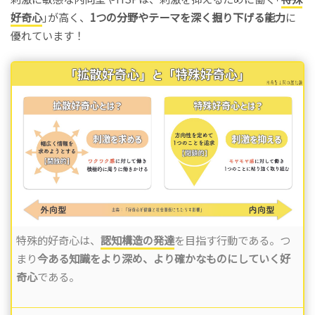
好奇心
｣が高く、
1つの分野やテーマを深く掘り下げる能力
に
優れています！
特殊的好奇心は、
認知構造の発達
を目指す行動である。つ
まり
今ある知識をより深め、より確かなものにしていく好
奇心
である。