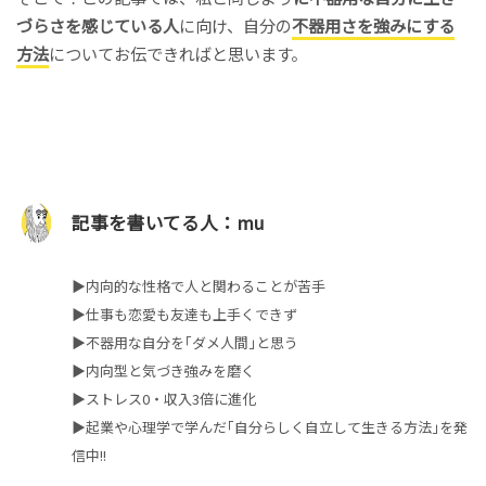
づらさを感じている人
に向け、自分の
不器用さを強みにする
方法
についてお伝できればと思います。
記事を書いてる人：mu
▶︎内向的な性格で人と関わることが苦手
▶︎仕事も恋愛も友達も上手くできず
▶︎不器用な自分を｢ダメ人間｣と思う
▶︎内向型と気づき強みを磨く
▶︎ストレス0・収入3倍に進化
▶︎起業や心理学で学んだ｢自分らしく自立して生きる方法｣を発
信中!!