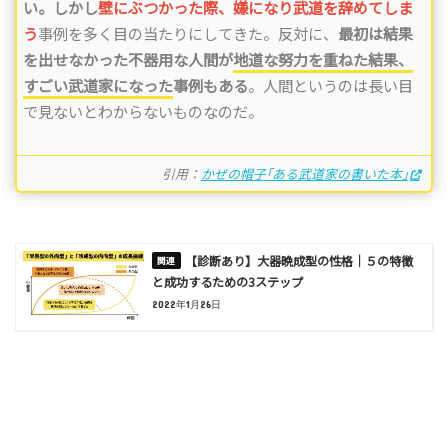
い。しかし
壁にぶつかった際、嫌になり武道を辞めてしま
う
事例を多く目の当たりにしてきた。反対に、
最初は結果
を出せなかった不器用な人間が
地道な努力を重ねた結果、
すごい武道家になった
事例もある
。人間というのは長い目
で見ないとわからないものなのだ。
引用：
かぜの帽子｢ある武道家の書いた本｣
【診断あり】大器晩成型の性格｜５の特徴
と成功するための3ステップ
2022年1月26日