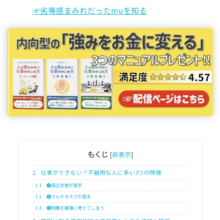
☞劣等感まみれだったmuを知る
もくじ
[
非表示
]
1.
仕事ができない？不器用な人に多い3つの特徴
1.1.
❶自己主張が苦手
1.2.
❷マルチタスクが苦手
1.3.
❸物事を複雑に考えてしまう