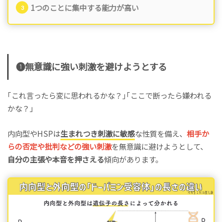
1つのことに集中する能力が高い
❶無意識に強い刺激を避けようとする
｢これ言ったら変に思われるかな？｣｢ここで断ったら嫌われる
かな？｣
内向型やHSPは
生まれつき刺激に敏感
な性質を備え、
相手か
らの否定や批判などの強い刺激
を無意識に避けようとして、
自分の主張や本音を押さえる
傾向があります。