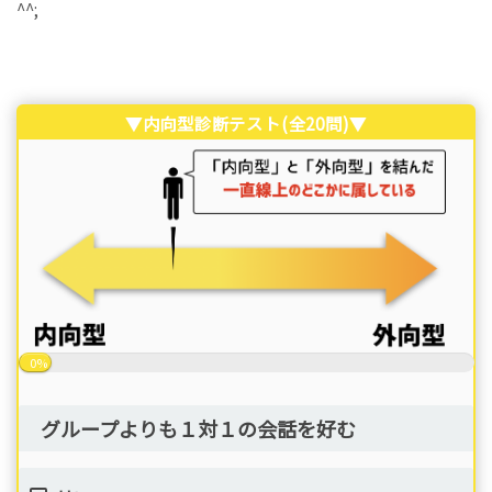
^^;
▼内向型診断テスト(全20問)▼
0%
グループよりも１対１の会話を好む