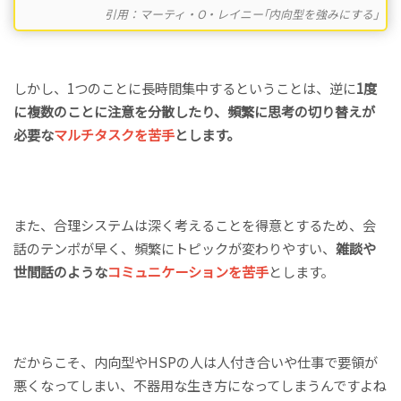
引用：マーティ・O・レイニー｢内向型を強みにする｣
しかし、1つのことに長時間集中するということは、逆に
1度
に複数のことに注意を分散したり、頻繁に思考の切り替えが
必要な
マルチタスクを苦手
とします。
また、合理システムは深く考えることを得意とするため、会
話のテンポが早く、頻繁にトピックが変わりやすい、
雑談や
世間話のような
コミュニケーションを苦手
とします。
だからこそ、内向型やHSPの人は人付き合いや仕事で要領が
悪くなってしまい、不器用な生き方になってしまうんですよね