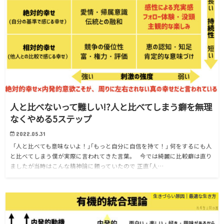
人と比べないって難しい!?人と比べてしまう癖を無理
なくやめる5ステップ
2022.05.31
｢人と比べても意味ないよ！｣｢もっと自分に自信を持て！｣ 何をするにも人
と比べてしまう僕が実際に言われてきた言葉。 今では綺麗に比較癖は直り
ましたが当時はこんな精神論に頼っていたので 正直｢人…
生きづらい原因｜最適な生き方