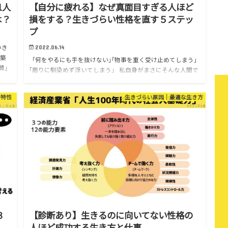
1人
【自分に疲れる】なぜ真面目すぎる人ほど
は？
損をする？生きづらい性格を直す５ステッ
プ
いき
2022.06.14
建築
｢何をやるにも手を抜けない｣｢物事を重く受け止めてしまう｣
質」
｢周りに馴染めず浮いてしまう｣ 私自身がまさにそんな人間で
自分の”真面目すぎる性格”に疲れることがよくありまし…
の特性
生きづらい原因｜最適な生き方
３
【診断あり】生きるのに向いてない性格の
人ほど成功する生き方と仕事