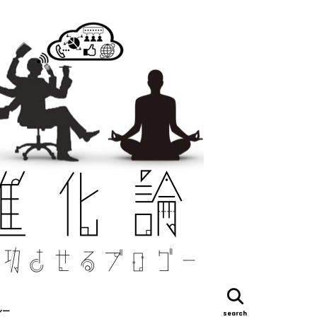
シー
search