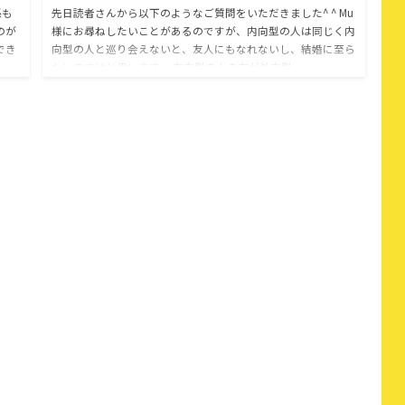
係も
先日読者さんから以下のようなご質問をいただきました^ ^ Mu
のが
様にお尋ねしたいことがあるのですが、内向型の人は同じく内
でき
向型の人と巡り会えないと、友人にもなれないし、結婚に至ら
ないのではと思います。 内向型の人の方が外向型…