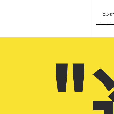
コンセ
–––
"