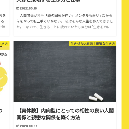
2022.05.10
容を
｢人間関係が苦手｣｢頭の回転が遅い｣｢メンタルも弱い｣ だから
ある
何をやっても上手くいかない。 私はそんな人生を歩んできまし
や障
た。 なので、生きることに疲れていたし自分は”生きるのに
向い…
生き方
生きづらい原因｜最適な生き方
つ
【実体験】内向型にとっての相性の良い人間
関係と親密な関係を築く方法
2020.08.07