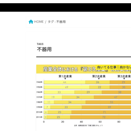
HOME
タグ : 不器用
不器用
向いてる仕事｜向かな