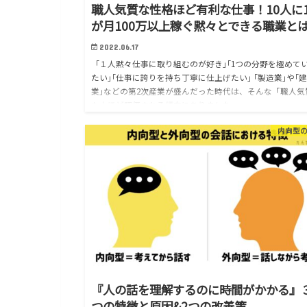
職人気質な性格ほど有利な仕事！10人に
が月100万以上稼ぐ黙々とできる職業と
2022.06.17
｢１人黙々仕事に取り組むのが好き｣｢1つの分野を極めて
たい｣｢仕事に誇りを持ち丁寧に仕上げたい｣ ｢製造業｣や｢
業｣などの第2次産業が盛んだった時代は、そんな「職人気
な人ほど評価される傾向にありました。 …
内向型
『人の話を理解するのに時間がかかる』
つの特徴と原因&2つの改善策