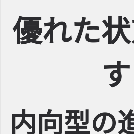
優れた状
す
内向型の