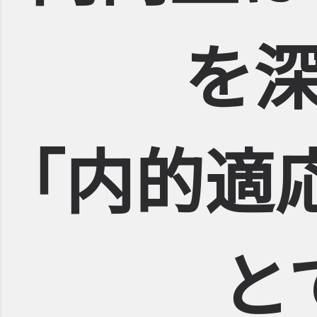
を
｢内的適
と