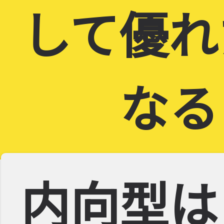
して優れ
なる
内向型は