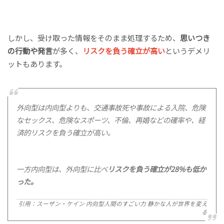
しかし、受け取った情報をそのまま処理するため、
思いつき
の行動や発言
が多く、
リスクを負う確立が高い
というデメリ
ットもあります。
外向型は内向型よりも、交通事故死や事故による入院、危険
なセックス、危険なスポーツ、不倫、再婚などの確率や、経
済的リスクを負う確立が高い。
一方内向型は、外向型に比べ
リスクを負う確立が28%も低か
った。
引用：スーザン・ケイン 内向型人間のすごい力 静かな人が世界を変え
る