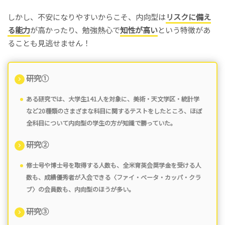
しかし、不安になりやすいからこそ、内向型は
リスクに備え
る能力
が高かったり、勉強熱心で
知性が高い
という特徴があ
ることも見逃せません！
研究①
ある研究では、大学生141人を対象に、美術・天文学区・統計学
など20種類のさまざまな科目に関するテストをしたところ、ほぼ
全科目について
内向型の学生の方が知識で勝っていた。
研究②
修士号や博士号を取得する人数も、全米育英会奨学金を受ける人
数も、成績優秀者が入会できる〈ファイ・ベータ・カッパ・クラ
ブ〉の会員数も、内向型のほうが多い。
研究③