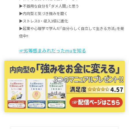
▶︎不器用な自分を｢ダメ人間｣と思う
▶︎内向型と気づき強みを磨く
▶︎ストレス0・収入3倍に進化
▶︎起業や心理学で学んだ｢自分らしく自立して生きる方法｣を発
信中!!
☞劣等感まみれだったmuを知る