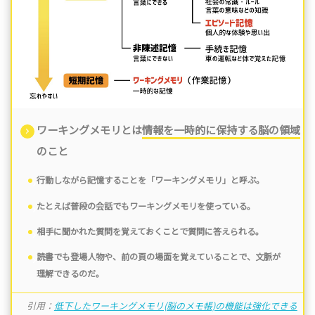
ワーキングメモリとは
情報を一時的に保持する脳の領域
のこと
行動しながら記憶することを「ワーキングメモリ」と呼ぶ。
たとえば
普段の会話でもワーキングメモリを使っている
。
相手に聞かれた
質問を覚えておく
ことで
質問に答えられる
。
読書でも登場人物や、前の頁の
場面を覚えている
ことで、
文脈が
理解できる
のだ。
引用：
低下したワーキングメモリ(脳のメモ帳)の機能は強化できる