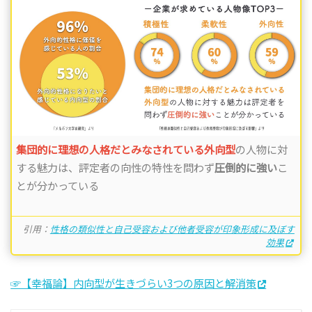
集団的に理想の人格だとみなされている外向型
の人物に対
する魅力は、評定者の向性の特性を問わず
圧倒的に強い
こ
とが分かっている
引用：
性格の類似性と自己受容および他者受容が印象形成に及ぼす
効果
☞【幸福論】内向型が生きづらい3つの原因と解消策