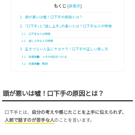
もくじ
[
非表示
]
1.
頭が悪いは噓！口下手の原因とは？
2.
｢口下手｣と｢話し上手｣の違いとは？口下手な人の特徴
2.1.
口下手な人の特徴
2.2.
話し上手な人の特徴
3.
生きづらい人生にサヨナラ！口下手の正しい直し方
3.1.
改善策❶：メモや日記をつける
3.2.
改善策❷：瞑想
頭が悪いは噓！口下手の原因とは？
口下手とは、
自分の考えや感じたことを上手に伝えられず、
人前で話すのが苦手な人
のことを言います。