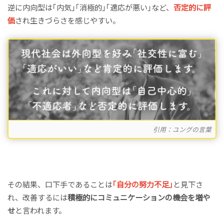
逆に内向型は｢内気｣｢消極的｣｢適応が悪い｣など、
否定的に評
価
され生きづらさを感じやすい。
引用：ユングの言葉
その結果、口下手であることは
｢自分の努力不足｣
と見下さ
れ、改善するには
積極的にコミュニケーションの機会を増や
せ
と言われます。