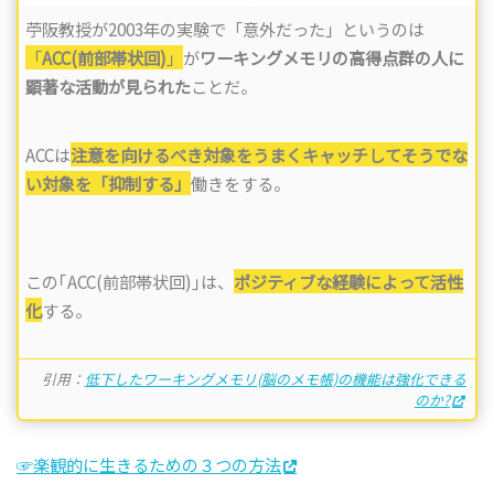
苧阪教授が2003年の実験で「意外だった」というのは
「
ACC(前部帯状回)
」
が
ワーキングメモリの高得点群の人に
顕著な活動が見られた
ことだ。
ACCは
注意を向けるべき対象をうまくキャッチしてそうでな
い対象を「抑制する」
働きをする。
この｢ACC(前部帯状回)｣は、
ポジティブな経験によって活性
化
する。
引用：
低下したワーキングメモリ(脳のメモ帳)の機能は強化できる
のか?
☞楽観的に生きるための３つの方法