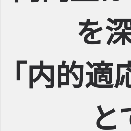
を
｢内的適
と