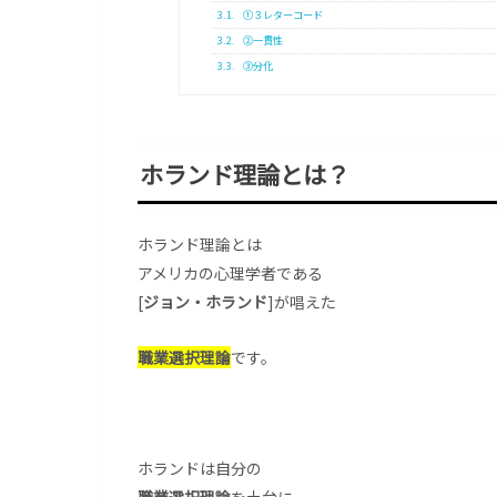
3.1.
①３レターコード
3.2.
②一貫性
3.3.
③分化
ホランド理論とは？
ホランド理論とは
アメリカの心理学者である
[
ジョン・ホランド
]が唱えた
職業選択理論
です。
ホランドは自分の