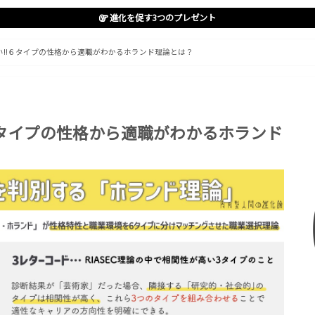
進化を促す3つのプレゼント
い!!６タイプの性格から適職がわかるホランド理論とは？
６タイプの性格から適職がわかるホランド