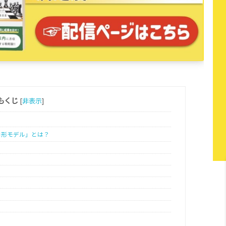
もくじ
[
非表示
]
角形モデル」とは？