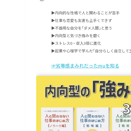
▶︎内向的な性格で人と関わることが苦手
▶︎仕事も恋愛も友達も上手くできず
▶︎不器用な自分を｢ダメ人間｣と思う
▶︎内向型と気づき強みを磨く
▶︎ストレス0・収入3倍に進化
▶︎起業や心理学で学んだ｢自分らしく自立して生
☞劣等感まみれだったmuを知る