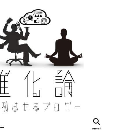
シー
search