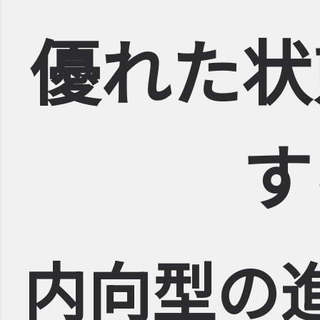
優れた状
す
内向型の