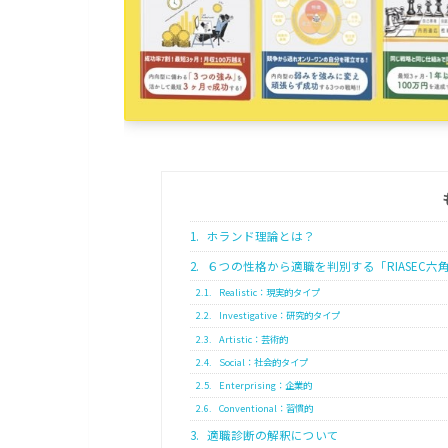
1.
ホランド理論とは？
2.
６つの性格から適職を判別する「RIASEC六
2.1.
Realistic：現実的タイプ
2.2.
Investigative：研究的タイプ
2.3.
Artistic：芸術的
2.4.
Social：社会的タイプ
2.5.
Enterprising：企業的
2.6.
Conventional：習慣的
3.
適職診断の解釈について