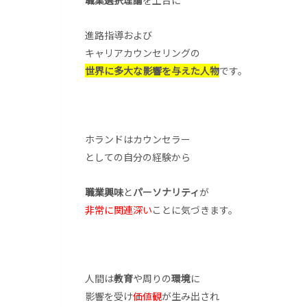
職業選択理論
を土台に
進路指導および
キャリアカウンセリングの
世界に多大な影響を与えた人物
です。
ホランドはカウンセラー
としての自分の経験から
職業興味
と
パーソナリティ
が
非常に関連深い
ことに気づきます。
人間は
教育
や周りの
環境
に
影響を受け
価値観
が生み出され