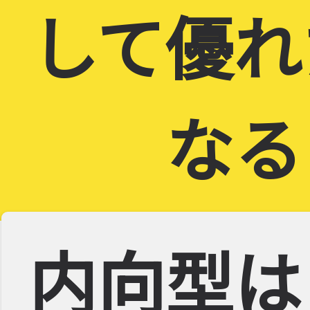
して優れ
なる
内向型は