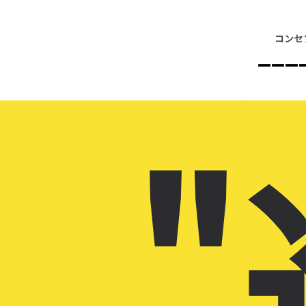
コンセ
–––
"