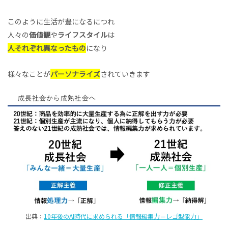
このように生活が豊になるにつれ
人々の
価値観
や
ライフスタイル
は
人それぞれ異なったもの
になり
様々なことが
パーソナライズ
されていきます
出典：
10年後のAI時代に求められる「情報編集力＝レゴ型能力」