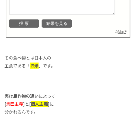
©
Mu
その食べ物とは日本人の
主食である「
お米
」です。
実は
農作物の違い
によって
[
集団主義
]と[
個人主義
]に
分かれるんです。