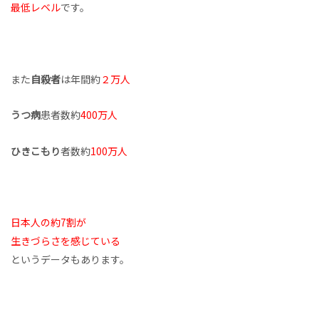
最低レベル
です。
また
自殺者
は年間約
２万人
うつ病
患者数約
400万人
ひきこもり
者数約
100万人
日本人の約7割が
生きづらさを感じている
というデータもあります。