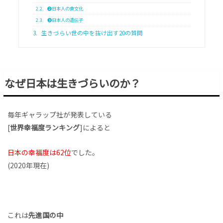
2.2.
❷日本人の食文化
2.3.
❸日本人の遺伝子
3.
生きづらい世の中を抜け出す20の質問
なぜ日本は生きづらいのか？
毎年ギャラップ社が発表している
[
世界幸福度ランキング
]によると
日本の幸福度は62位
でした。
(2020年現在)
これは
先進国の中