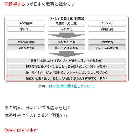
問題視する
のが日本の
教育
と
社会
です
出典：
日本的価値観は正しいのか？
その結果、日本がバブル崩壊を迎え
成熟社会に突入した
90年代頃
から
個性を隠す学生が