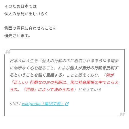
そのため日本では
個人の意見が出しづらく
集団の意見に合わせることを
優先させます。
日本人は人生を「他人の行動の中に看取されるあらゆる暗示
に油断なく心を配ること、および
他人が自分の行動を批判す
るということを強く意識する
」ことと捉えており、「
何が
『正しい』行動なのかの判断は、常に社会関係の中でとらえ
られ、『世間』によって決められる
」と考えている
引用：
wikipedia「集団主義」