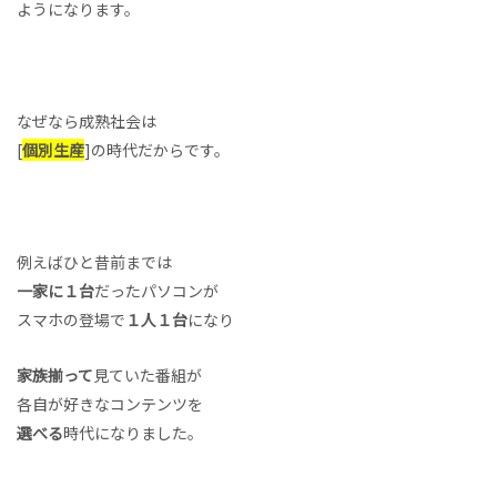
ようになります。
なぜなら成熟社会は
[
個別生産
]の時代だからです。
例えばひと昔前までは
一家に１台
だったパソコンが
スマホの登場で
１人１台
になり
家族揃って
見ていた番組が
各自が好きなコンテンツを
選べる
時代になりました。