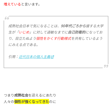
増えている
と言います。
成熟社会日本で気になることは、
90年代ごろから
接する大学
生が
「
いじめ
」に対して過敏なまでに
自己防衛的
になってお
り、
目立たぬよう
個性をかくす行動様式
を共有しているよう
にみえる点である。
引用：
近代日本の個人主義
つまり
成熟社会
を迎えるにあたり
人々の
個性が強くなってきた
のに