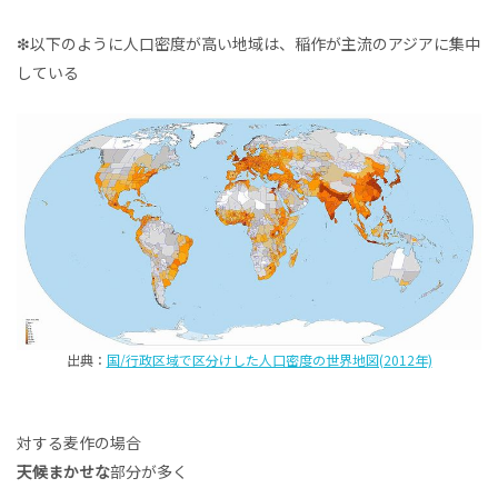
❇︎以下のように人口密度が高い地域は、稲作が主流のアジアに集中
している
出典：
国/行政区域で区分けした人口密度の世界地図(2012年)
対する麦作の場合
天候まかせな
部分が多く