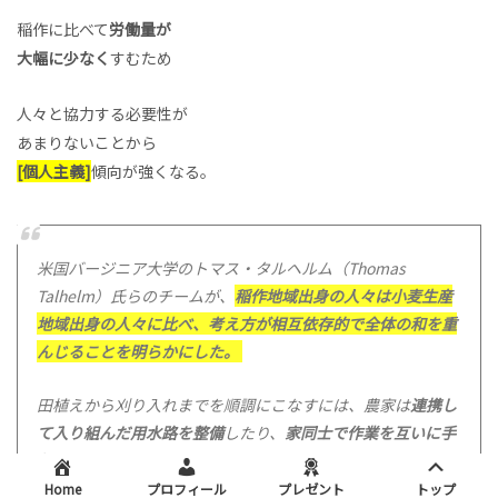
稲作に比べて
労働量が
大幅に少なく
すむため
人々と協力する必要性が
あまりないことから
[個人主義]
傾向が強くなる。
米国バージニア大学のトマス・タルヘルム（Thomas
Talhelm）氏らのチームが、
稲作地域出身の人々は小麦生産
地域出身の人々に比べ、考え方が相互依存的で全体の和を重
んじることを明らかにした。
田植えから刈り入れまでを順調にこなすには、農家は
連携し
て入り組んだ用水路を整備
したり、
家同士で作業を互いに手
伝ったり
しなければならない。
Home
プロフィール
プレゼント
トップ