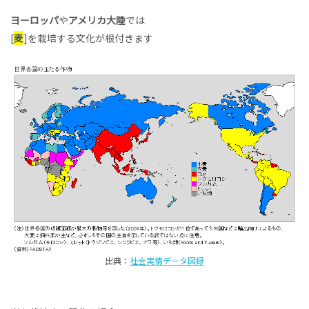
ヨーロッパ
や
アメリカ大陸
では
[
麦
]を栽培する文化が根付きます
出典：
社会実情データ図録