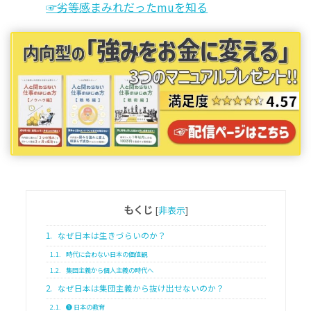
☞劣等感まみれだったmuを知る
もくじ
[
非表示
]
1.
なぜ日本は生きづらいのか？
1.1.
時代に合わない日本の価値観
1.2.
集団主義から個人主義の時代へ
2.
なぜ日本は集団主義から抜け出せないのか？
2.1.
❶ 日本の教育