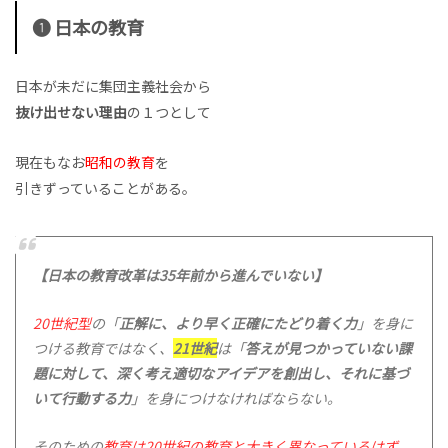
❶ 日本の教育
日本が未だに集団主義社会から
抜け出せない理由
の１つとして
現在もなお
昭和の教育
を
引きずっていることがある。
【日本の教育改革は35年前から進んでいない】
20世紀型
の「
正解に、より早く正確にたどり着く力
」を身に
つける教育ではなく、
21世紀
は「
答えが見つかっていない課
題に対して、深く考え適切なアイデアを創出し、それに基づ
いて行動する力
」を身につけなければならない。
そのための
教育は20世紀の教育と大きく異なっているはず