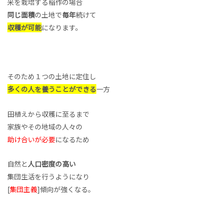
米を栽培する稲作の場合
同じ面積
の土地で
毎年
続けて
収穫が可能
になります。
そのため１つの土地に定住し
多くの人を養うことができる
一方
田植えから収穫に至るまで
家族やその地域の人々の
助け合いが必要
になるため
自然と
人口密度の高い
集団生活を行うようになり
[
集団主義
]傾向が強くなる。