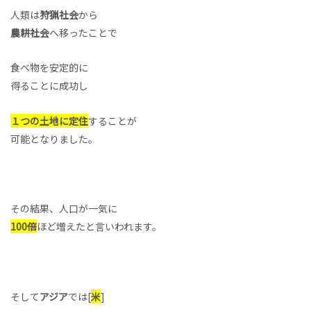
人類は
狩猟社会
から
農耕社会
へ移ったことで
食べ物を安定的に
得ることに成功し
１つの土地に定住
することが
可能となりました。
その結果、人口が一気に
100倍
ほど増えたと言いわれます。
そして
アジア
では[
米
]