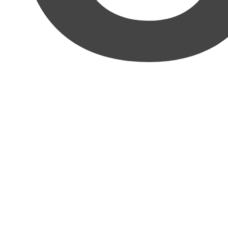
正直舐めてました。
ここまで親切丁寧に、しかも具
体的な知識から方法。ビジネスの知識まで教えてく
れるとは思いませんでした。
正直言って当初は
『どうせ、ありきたりで抽象的な
内容なんでしょ』
と食ってかかっていました(すいま
せん)。ですが
見て驚きと感動が来ました。
何かとい
えばその
圧倒的な具体性
に。マニュアルの名は伊達
ではなく再現性も確実。
このマニュアルを実践すれ
ば確実に強みをお金に変えれる
と思いました。