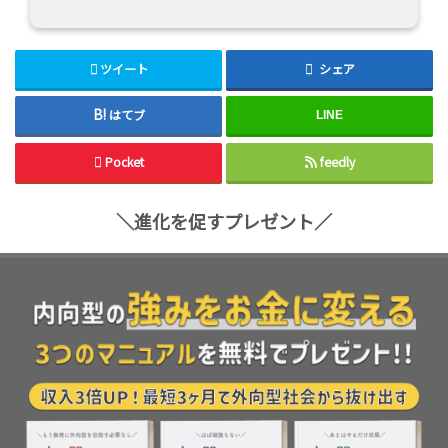
ツイート
シェア
はてブ
LINE
Pocket
feedly
＼進化を促すプレゼント／