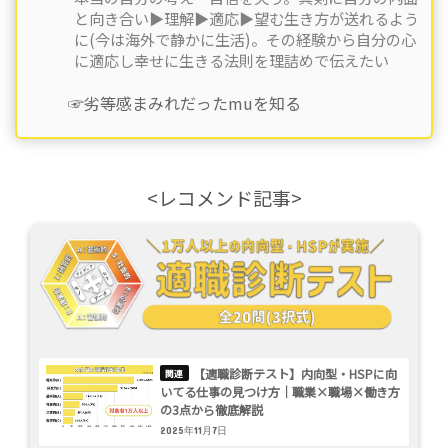
と向き合い▶︎理解▶︎適応▶︎望む生き方が送れるよう
に(今は海外で静かに生活)。その経験から自分の心
に適応し幸せに生きる法則を理詰めで伝えたい
☞劣等感まみれだったmuを知る
<レコメンド記事>
【適職診断テスト】内向型・HSPに向
いてる仕事の見つけ方｜職業×職場×働き方
の3点から徹底解説
2025年11月7日