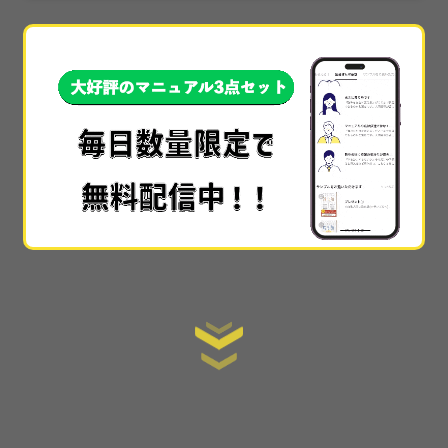
本当に素晴らしかったです!!本当に具体的すぎて、
他
では30万や50万とかで教えられてる内容
なのかなと
思いました…!!
手順を全て公開
しているので、初心者でもスタート
ラインにすぐ立てる情報の提供の仕方も素晴らしか
ったです。
ここまで詳細に教えてくれるサイトはない
です。
あまりに詳細で丁寧でわかりやすかった
ので
感動しました！muさんが太っ腹すぎてもう本当に感
激です(泣)