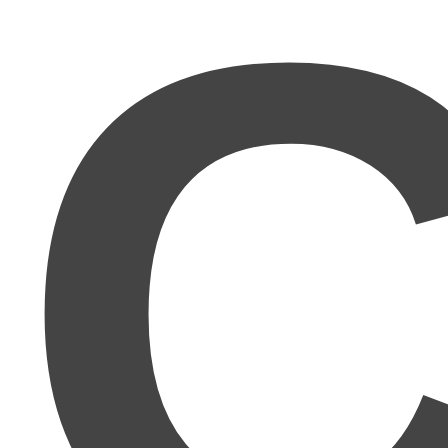
C
『天職』がここまで実現できるのかと驚き
です。人
間関係が苦手な私にとって、このマニュアルはまさに
渡り舟です。
人間関係が本当に苦手
で、どうにか人と関わらず自
分のペースで働きたいと思っていたところ、Twitter
やブログでmuさんがとにかく具体的で理論的に書か
れるので、この方ならわかりやすく再現性のあるこ
とを教えてくださると期待。想像以上でした！まさ
に
理詰めで成功する方法
ですね！かなり再現性があ
ります!!