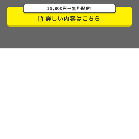
19,800円→無料配信!
詳しい内容はこちら
こんなにも情報を出してしまって良いんでしょうか…
しかも無料で
。本当に無料公開でいいのかと思う程
の親切さだと思います。
正社員や派遣社員として組織に10年ほど在籍してき
ましたが、
組織で働くことに限界
を感じ退職。その
後は2,3年で転職を繰り返し適応障害に。しかし、こ
のマニュアルを見て思考が変わりました。ハードル
が高いと考えていた
強みをお金に変えることが自分
にもできる
と思いました。
多くの人に役立つマニュ
アル
だと思います。