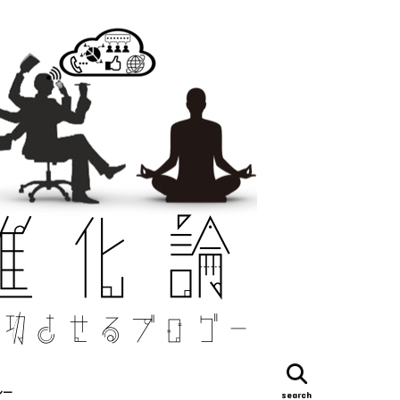
シー
search