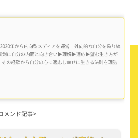
 2020年から内向型メディアを運営｜外向的な自分を偽り続
剣に自分の内面と向き合い▶︎理解▶︎適応▶︎望む生き方が
)。その経験から自分の心に適応し幸せに生きる法則を理詰
コメンド記事>