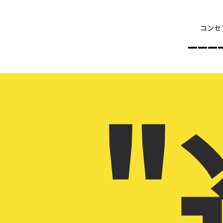
コンセ
–––
"