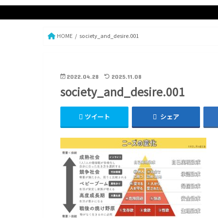
HOME
society_and_desire.001
2022.04.28
2025.11.08
society_and_desire.001
ツイート
シェア