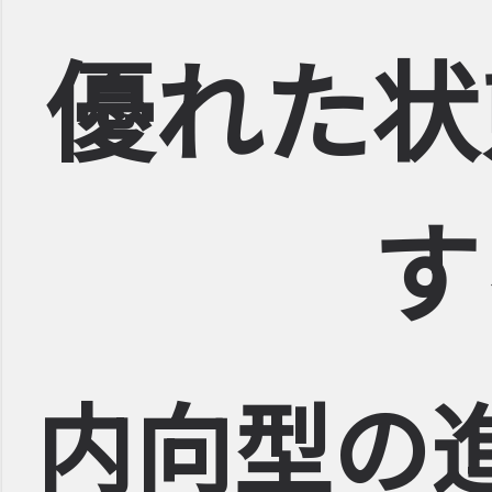
優れた状
す
内向型の