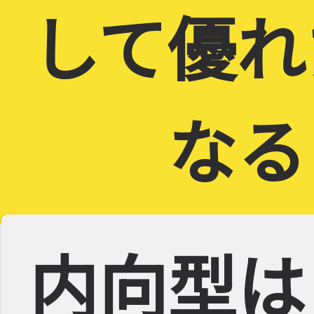
して優れ
なる
内向型は