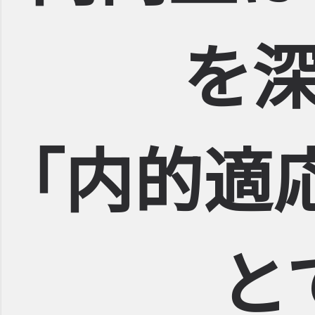
を
｢内的適
と