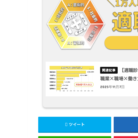
【適職診
職業×職場×働き
2025年11月7日
ツイート