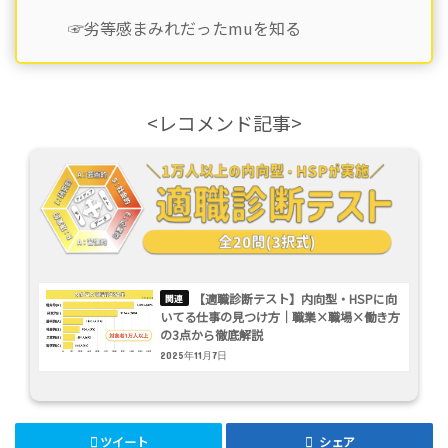
☞劣等感まみれだったmuを知る
<レコメンド記事>
【適職診断テスト】内向型・HSPに向
いてる仕事の見つけ方｜職業×職場×働き方
の3点から徹底解説
2025年11月7日
ツイート
シェア