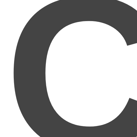
C
間関係が苦手な私にとって、このマニュアルはまさに
渡り舟です。
人間関係が本当に苦手
で、どうにか人と関わらず自
分のペースで働きたいと思っていたところ、Twitter
やブログでmuさんがとにかく具体的で理論的に書か
れるので、この方ならわかりやすく再現性のあるこ
とを教えてくださると期待。想像以上でした！まさ
に
理詰めで成功する方法
ですね！かなり再現性があ
ります!!
正直舐めてました。
ここまで親切丁寧に、しかも具