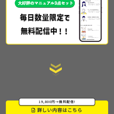
本当に素晴らしかったです!!本当に具体的すぎて、
他
では30万や50万とかで教えられてる内容
なのかなと
思いました…!!
手順を全て公開
しているので、初心者でもスタート
ラインにすぐ立てる情報の提供の仕方も素晴らしか
ったです。
ここまで詳細に教えてくれるサイトはない
です。
あまりに詳細で丁寧でわかりやすかった
ので
感動しました！muさんが太っ腹すぎてもう本当に感
激です(泣)
19,800円→無料配信!
詳しい内容はこちら