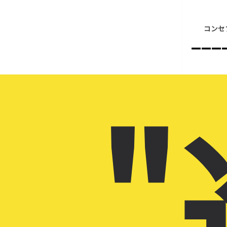
コンセ
–––
"