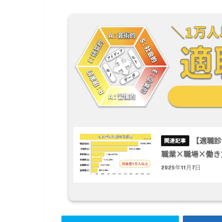
【適職診
職業×職場×働き
2025年11月7日