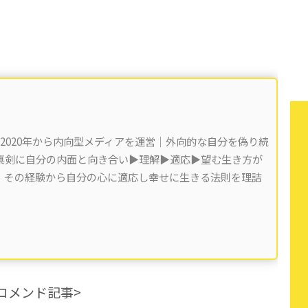
 2020年から内向型メディアを運営｜外向的な自分を偽り続
剣に自分の内面と向き合い▶︎理解▶︎適応▶︎望む生き方が
)。その経験から自分の心に適応し幸せに生きる法則を理詰
コメンド記事>