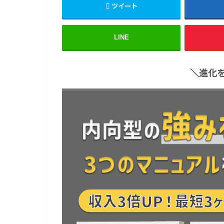
ツイート
LINE
＼進化