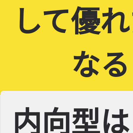
して優れ
なる
内向型は