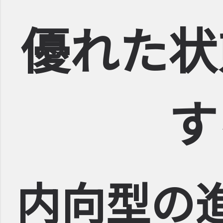
優れた状
す
内向型の