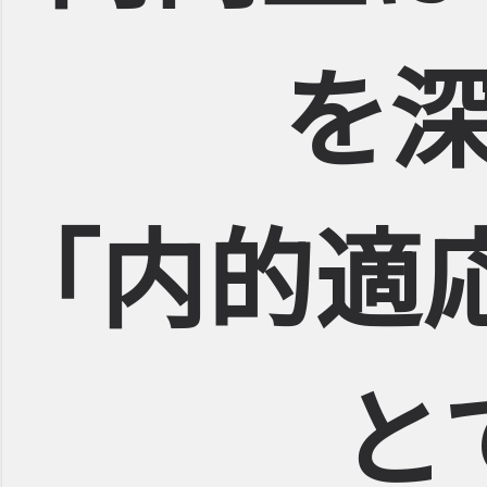
を
｢内的適
と