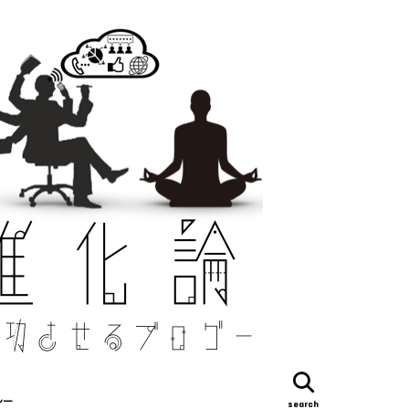
シー
search