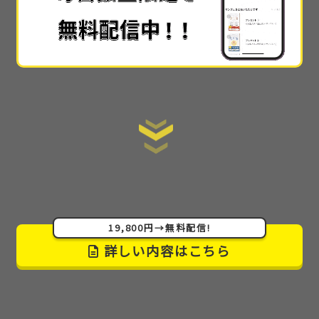
思いました…!!
手順を全て公開
しているので、初心者でもスタート
ラインにすぐ立てる情報の提供の仕方も素晴らしか
ったです。
ここまで詳細に教えてくれるサイトはない
です。
あまりに詳細で丁寧でわかりやすかった
ので
感動しました！muさんが太っ腹すぎてもう本当に感
激です(泣)
19,800円→無料配信!
詳しい内容はこちら
こんなにも情報を出してしまって良いんでしょうか…
しかも無料で
。本当に無料公開でいいのかと思う程
の親切さだと思います。