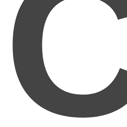
C
人間関係が本当に苦手
で、どうにか人と関わらず自
分のペースで働きたいと思っていたところ、Twitter
やブログでmuさんがとにかく具体的で理論的に書か
れるので、この方ならわかりやすく再現性のあるこ
とを教えてくださると期待。想像以上でした！まさ
に
理詰めで成功する方法
ですね！かなり再現性があ
ります!!
正直舐めてました。
ここまで親切丁寧に、しかも具
体的な知識から方法。ビジネスの知識まで教えてく
れるとは思いませんでした。