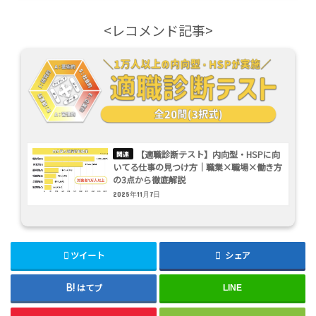
<レコメンド記事>
【適職診断テスト】内向型・HSPに向
いてる仕事の見つけ方｜職業×職場×働き方
の3点から徹底解説
2025年11月7日
ツイート
シェア
はてブ
LINE