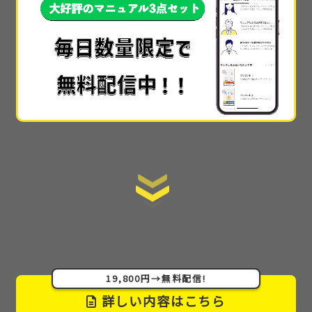
本当に素晴らしかったです!!本当に具体的すぎて、
他
では30万や50万とかで教えられてる内容
なのかなと
思いました…!!
手順を全て公開
しているので、初心者でもスタート
ラインにすぐ立てる情報の提供の仕方も素晴らしか
ったです。
ここまで詳細に教えてくれるサイトはない
です。
あまりに詳細で丁寧でわかりやすかった
ので
感動しました！muさんが太っ腹すぎてもう本当に感
激です(泣)
19,800円→無料配信!
詳しい内容はこちら