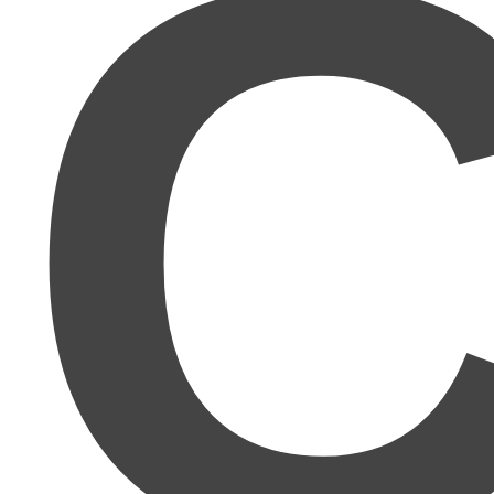
C
間関係が苦手な私にとって、このマニュアルはまさに
渡り舟です。
人間関係が本当に苦手
で、どうにか人と関わらず自
分のペースで働きたいと思っていたところ、Twitter
やブログでmuさんがとにかく具体的で理論的に書か
れるので、この方ならわかりやすく再現性のあるこ
とを教えてくださると期待。想像以上でした！まさ
に
理詰めで成功する方法
ですね！かなり再現性があ
ります!!
正直舐めてました。
ここまで親切丁寧に、しかも具