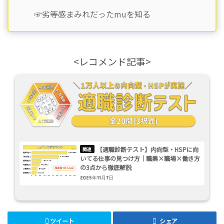
☞劣等感まみれだったmuを知る
<レコメンド記事>
【適職診断テスト】内向型・HSPに向
いてる仕事の見つけ方｜職業×職場×働き方
の3点から徹底解説
2025年11月7日
ツイート
シェア