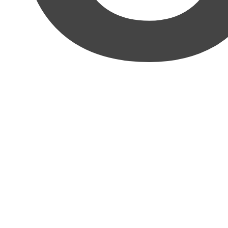
正直舐めてました。
ここまで親切丁寧に、しかも具
体的な知識から方法。ビジネスの知識まで教えてく
れるとは思いませんでした。
正直言って当初は
『どうせ、ありきたりで抽象的な
内容なんでしょ』
と食ってかかっていました(すいま
せん)。ですが
見て驚きと感動が来ました。
何かとい
えばその
圧倒的な具体性
に。マニュアルの名は伊達
ではなく再現性も確実。
このマニュアルを実践すれ
ば確実に強みをお金に変えれる
と思いました。