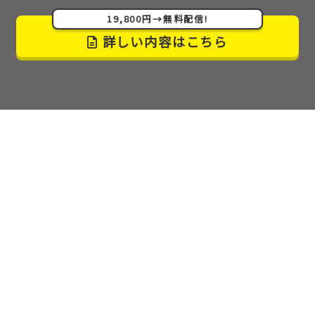
19,800円→無料配信!
詳しい内容はこちら
こんなにも情報を出してしまって良いんでしょうか…
しかも無料で
。本当に無料公開でいいのかと思う程
の親切さだと思います。
正社員や派遣社員として組織に10年ほど在籍してき
ましたが、
組織で働くことに限界
を感じ退職。その
後は2,3年で転職を繰り返し適応障害に。しかし、こ
のマニュアルを見て思考が変わりました。ハードル
が高いと考えていた
強みをお金に変えることが自分
にもできる
と思いました。
多くの人に役立つマニュ
アル
だと思います。