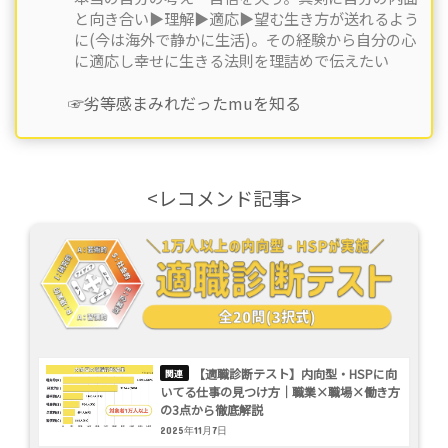
と向き合い▶︎理解▶︎適応▶︎望む生き方が送れるよう
に(今は海外で静かに生活)。その経験から自分の心
に適応し幸せに生きる法則を理詰めで伝えたい
☞劣等感まみれだったmuを知る
<レコメンド記事>
【適職診断テスト】内向型・HSPに向
いてる仕事の見つけ方｜職業×職場×働き方
の3点から徹底解説
2025年11月7日