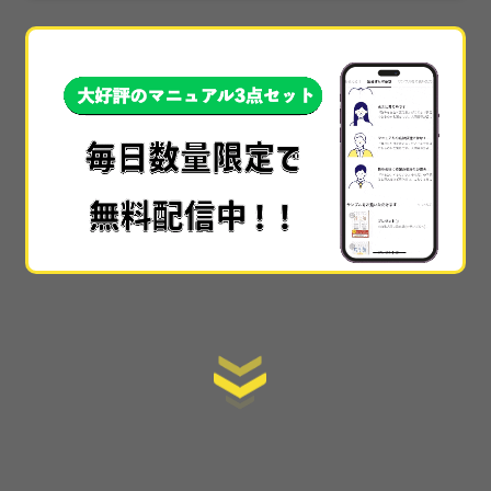
本当に素晴らしかったです!!本当に具体的すぎて、
他
では30万や50万とかで教えられてる内容
なのかなと
思いました…!!
手順を全て公開
しているので、初心者でもスタート
ラインにすぐ立てる情報の提供の仕方も素晴らしか
ったです。
ここまで詳細に教えてくれるサイトはない
です。
あまりに詳細で丁寧でわかりやすかった
ので
感動しました！muさんが太っ腹すぎてもう本当に感
激です(泣)