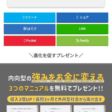
ツイート
シェア
はてブ
LINE
Pocket
feedly
＼進化を促すプレゼント／