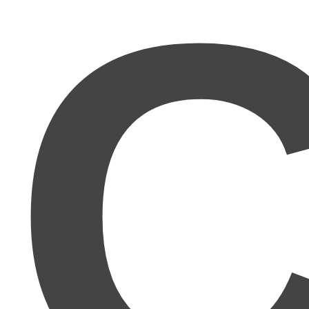
C
『天職』がここまで実現できるのかと驚き
です。人
間関係が苦手な私にとって、このマニュアルはまさに
渡り舟です。
人間関係が本当に苦手
で、どうにか人と関わらず自
分のペースで働きたいと思っていたところ、Twitter
やブログでmuさんがとにかく具体的で理論的に書か
れるので、この方ならわかりやすく再現性のあるこ
とを教えてくださると期待。想像以上でした！まさ
に
理詰めで成功する方法
ですね！かなり再現性があ
ります!!