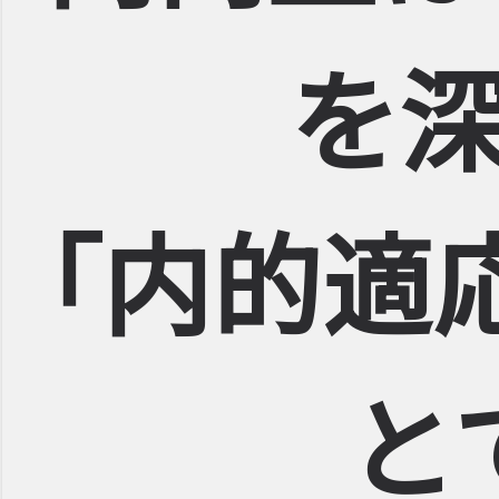
を
｢内的適
と