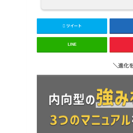
ツイート
LINE
＼進化