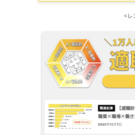
<レ
【適職診
職業×職場×働き
2025年11月7日