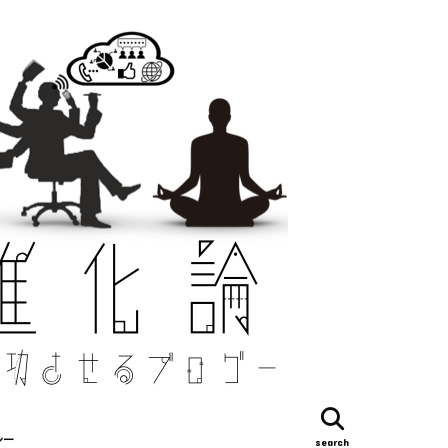
シー
search