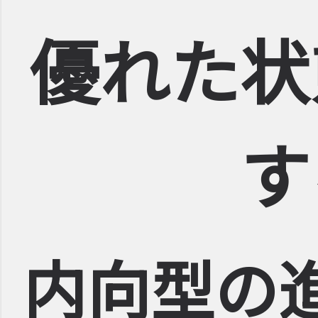
優れた状
す
内向型の