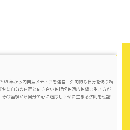
 2020年から内向型メディアを運営｜外向的な自分を偽り続
剣に自分の内面と向き合い▶︎理解▶︎適応▶︎望む生き方が
)。その経験から自分の心に適応し幸せに生きる法則を理詰