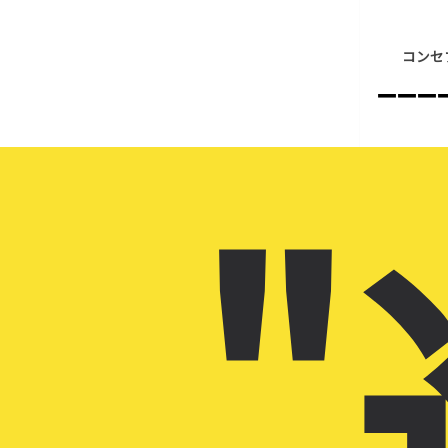
コンセ
–––
"