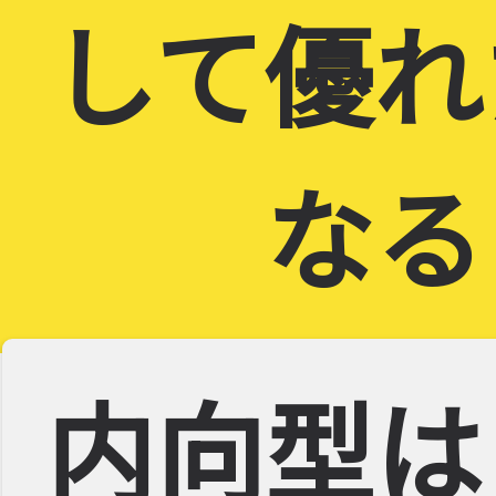
して優れ
なる
内向型は