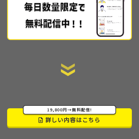
では30万や50万とかで教えられてる内容
なのかなと
思いました…!!
手順を全て公開
しているので、初心者でもスタート
ラインにすぐ立てる情報の提供の仕方も素晴らしか
ったです。
ここまで詳細に教えてくれるサイトはない
です。
あまりに詳細で丁寧でわかりやすかった
ので
感動しました！muさんが太っ腹すぎてもう本当に感
激です(泣)
19,800円→無料配信!
詳しい内容はこちら
こんなにも情報を出してしまって良いんでしょうか…
しかも無料で
。本当に無料公開でいいのかと思う程