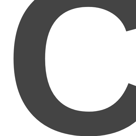
C
人間関係が本当に苦手
で、どうにか人と関わらず自
分のペースで働きたいと思っていたところ、Twitter
やブログでmuさんがとにかく具体的で理論的に書か
れるので、この方ならわかりやすく再現性のあるこ
とを教えてくださると期待。想像以上でした！まさ
に
理詰めで成功する方法
ですね！かなり再現性があ
ります!!
正直舐めてました。
ここまで親切丁寧に、しかも具
体的な知識から方法。ビジネスの知識まで教えてく
れるとは思いませんでした。