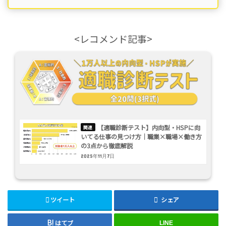
<レコメンド記事>
【適職診断テスト】内向型・HSPに向
いてる仕事の見つけ方｜職業×職場×働き方
の3点から徹底解説
2025年11月7日
ツイート
シェア
はてブ
LINE