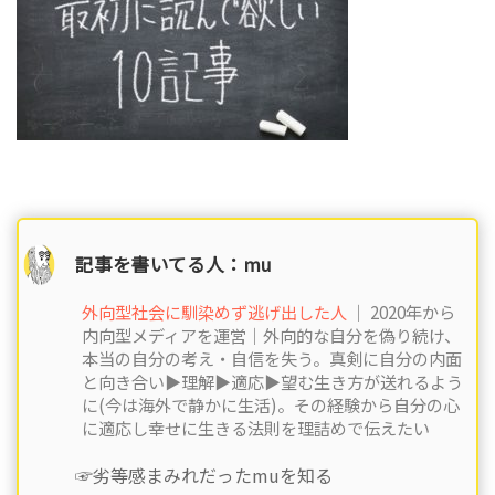
記事を書いてる人：mu
外向型社会に馴染めず逃げ出した人
｜ 2020年から
内向型メディアを運営｜外向的な自分を偽り続け、
本当の自分の考え・自信を失う。真剣に自分の内面
と向き合い▶︎理解▶︎適応▶︎望む生き方が送れるよう
に(今は海外で静かに生活)。その経験から自分の心
に適応し幸せに生きる法則を理詰めで伝えたい
☞劣等感まみれだったmuを知る