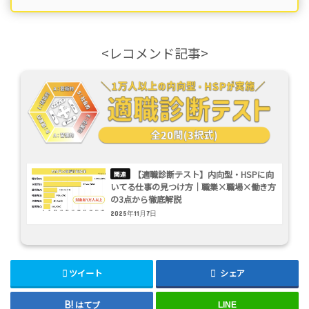
<レコメンド記事>
【適職診断テスト】内向型・HSPに向
いてる仕事の見つけ方｜職業×職場×働き方
の3点から徹底解説
2025年11月7日
ツイート
シェア
はてブ
LINE