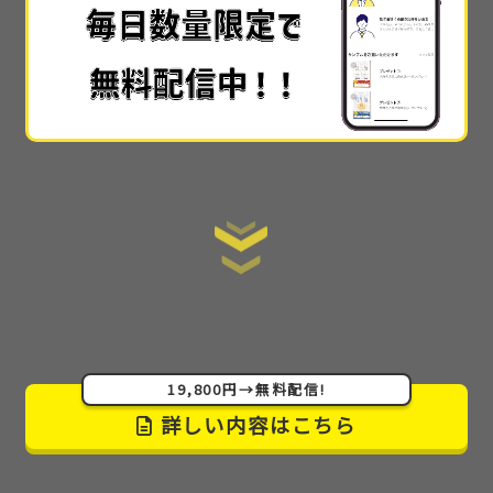
では30万や50万とかで教えられてる内容
なのかなと
思いました…!!
手順を全て公開
しているので、初心者でもスタート
ラインにすぐ立てる情報の提供の仕方も素晴らしか
ったです。
ここまで詳細に教えてくれるサイトはない
です。
あまりに詳細で丁寧でわかりやすかった
ので
感動しました！muさんが太っ腹すぎてもう本当に感
激です(泣)
19,800円→無料配信!
詳しい内容はこちら
こんなにも情報を出してしまって良いんでしょうか…
しかも無料で
。本当に無料公開でいいのかと思う程