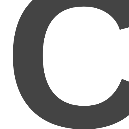
C
人間関係が本当に苦手
で、どうにか人と関わらず自
分のペースで働きたいと思っていたところ、Twitter
やブログでmuさんがとにかく具体的で理論的に書か
れるので、この方ならわかりやすく再現性のあるこ
とを教えてくださると期待。想像以上でした！まさ
に
理詰めで成功する方法
ですね！かなり再現性があ
ります!!
正直舐めてました。
ここまで親切丁寧に、しかも具
体的な知識から方法。ビジネスの知識まで教えてく
れるとは思いませんでした。