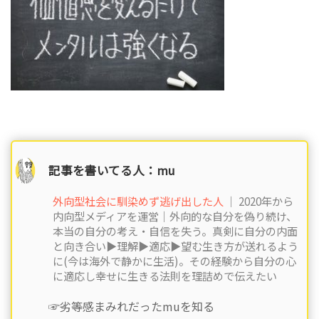
記事を書いてる人：mu
外向型社会に馴染めず逃げ出した人
｜ 2020年から
内向型メディアを運営｜外向的な自分を偽り続け、
本当の自分の考え・自信を失う。真剣に自分の内面
と向き合い▶︎理解▶︎適応▶︎望む生き方が送れるよう
に(今は海外で静かに生活)。その経験から自分の心
に適応し幸せに生きる法則を理詰めで伝えたい
☞劣等感まみれだったmuを知る