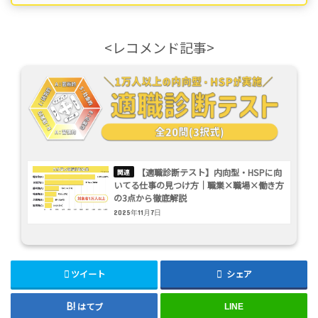
<レコメンド記事>
【適職診断テスト】内向型・HSPに向
いてる仕事の見つけ方｜職業×職場×働き方
の3点から徹底解説
2025年11月7日
ツイート
シェア
はてブ
LINE