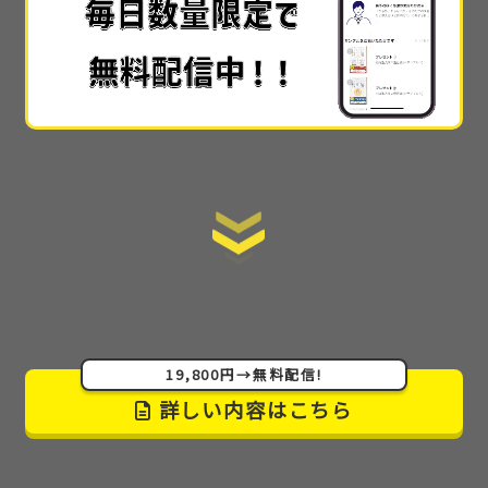
では30万や50万とかで教えられてる内容
なのかなと
思いました…!!
手順を全て公開
しているので、初心者でもスタート
ラインにすぐ立てる情報の提供の仕方も素晴らしか
ったです。
ここまで詳細に教えてくれるサイトはない
です。
あまりに詳細で丁寧でわかりやすかった
ので
感動しました！muさんが太っ腹すぎてもう本当に感
激です(泣)
19,800円→無料配信!
詳しい内容はこちら
こんなにも情報を出してしまって良いんでしょうか…
しかも無料で
。本当に無料公開でいいのかと思う程
の親切さだと思います。