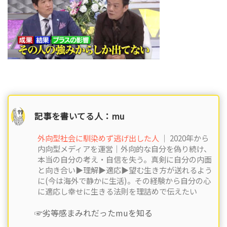
記事を書いてる人：mu
外向型社会に馴染めず逃げ出した人
｜ 2020年から
内向型メディアを運営｜外向的な自分を偽り続け、
本当の自分の考え・自信を失う。真剣に自分の内面
と向き合い▶︎理解▶︎適応▶︎望む生き方が送れるよう
に(今は海外で静かに生活)。その経験から自分の心
に適応し幸せに生きる法則を理詰めで伝えたい
☞劣等感まみれだったmuを知る