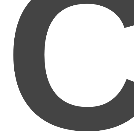
C
人間関係が本当に苦手
で、どうにか人と関わらず自
分のペースで働きたいと思っていたところ、Twitter
やブログでmuさんがとにかく具体的で理論的に書か
れるので、この方ならわかりやすく再現性のあるこ
とを教えてくださると期待。想像以上でした！まさ
に
理詰めで成功する方法
ですね！かなり再現性があ
ります!!
正直舐めてました。
ここまで親切丁寧に、しかも具
体的な知識から方法。ビジネスの知識まで教えてく
れるとは思いませんでした。