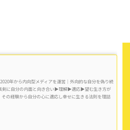
 2020年から内向型メディアを運営｜外向的な自分を偽り続
剣に自分の内面と向き合い▶︎理解▶︎適応▶︎望む生き方が
)。その経験から自分の心に適応し幸せに生きる法則を理詰