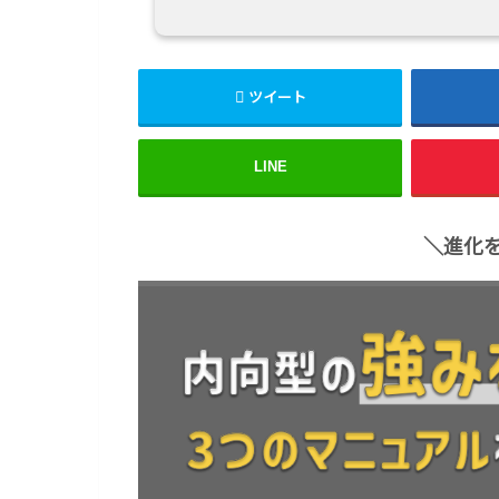
ツイート
LINE
＼進化