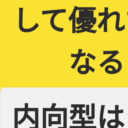
して優れ
なる
内向型は