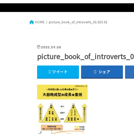
HOME
picture_book_of_introverts_01.023.01
2022.09.08
picture_book_of_introverts_0
ツイート
シェア