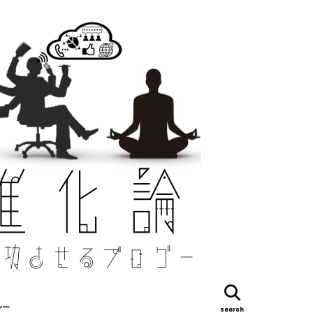
シー
search