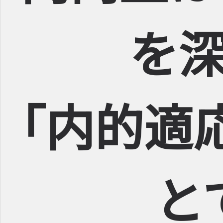
を
｢内的適
と