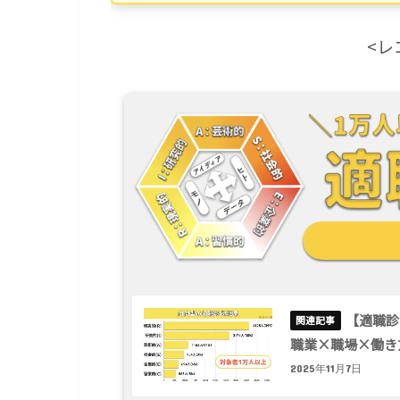
<レ
【適職診
職業×職場×働き
2025年11月7日