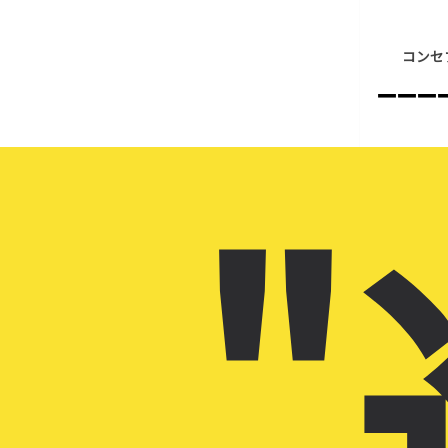
コンセ
–––
"