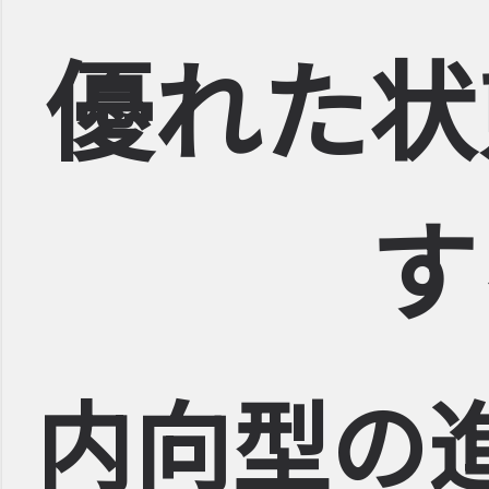
優れた状
す
内向型の