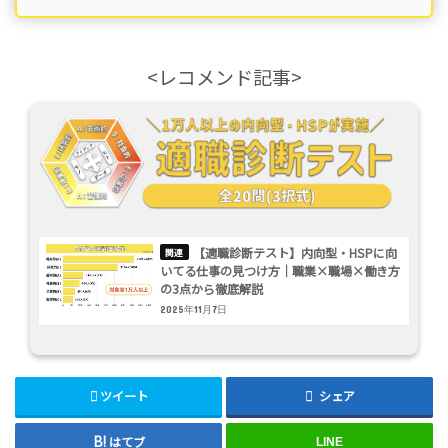
<レコメンド記事>
【適職診断テスト】内向型・HSPに向
いてる仕事の見つけ方｜職業×職場×働き方
の3点から徹底解説
2025年11月7日
ツイート
シェア
はてブ
LINE