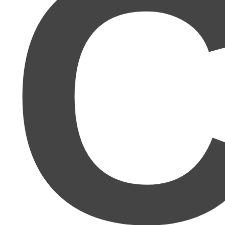
C
人間関係が本当に苦手
で、どうにか人と関わらず自
分のペースで働きたいと思っていたところ、Twitter
やブログでmuさんがとにかく具体的で理論的に書か
れるので、この方ならわかりやすく再現性のあるこ
とを教えてくださると期待。想像以上でした！まさ
に
理詰めで成功する方法
ですね！かなり再現性があ
ります!!
正直舐めてました。
ここまで親切丁寧に、しかも具
体的な知識から方法。ビジネスの知識まで教えてく
れるとは思いませんでした。