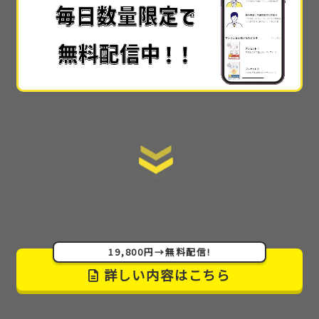
では30万や50万とかで教えられてる内容
なのかなと
思いました…!!
手順を全て公開
しているので、初心者でもスタート
ラインにすぐ立てる情報の提供の仕方も素晴らしか
ったです。
ここまで詳細に教えてくれるサイトはない
です。
あまりに詳細で丁寧でわかりやすかった
ので
感動しました！muさんが太っ腹すぎてもう本当に感
激です(泣)
19,800円→無料配信!
詳しい内容はこちら
こんなにも情報を出してしまって良いんでしょうか…
しかも無料で
。本当に無料公開でいいのかと思う程