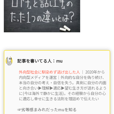
記事を書いてる人：mu
外向型社会に馴染めず逃げ出した人
｜ 2020年から
内向型メディアを運営｜外向的な自分を偽り続け、
本当の自分の考え・自信を失う。真剣に自分の内面
と向き合い▶︎理解▶︎適応▶︎望む生き方が送れるよう
に(今は海外で静かに生活)。その経験から自分の心
に適応し幸せに生きる法則を理詰めで伝えたい
☞劣等感まみれだったmuを知る