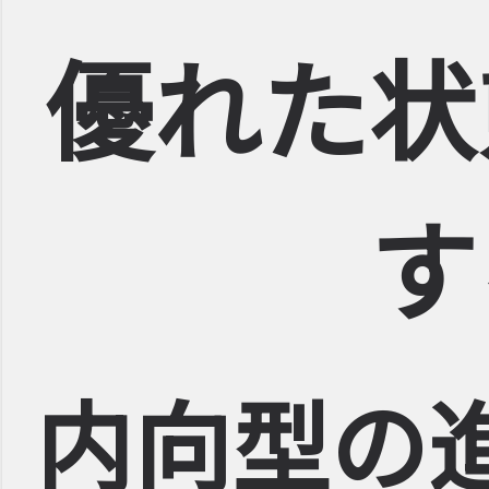
優れた状
す
内向型の