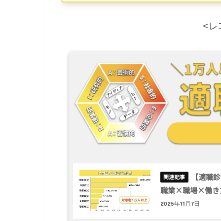
<レ
【適職診
職業×職場×働き
2025年11月7日