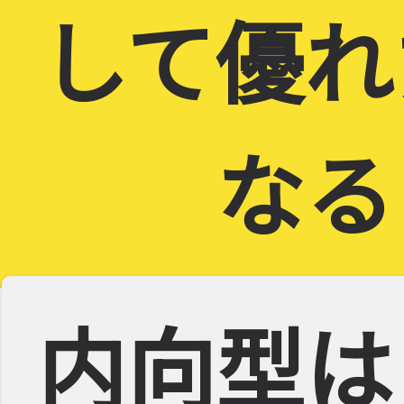
して優れ
なる
内向型は