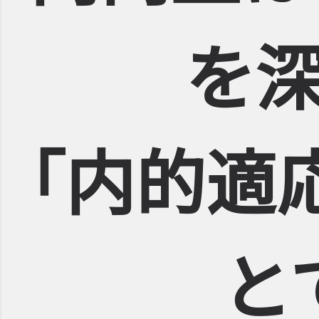
を
｢内的適
と