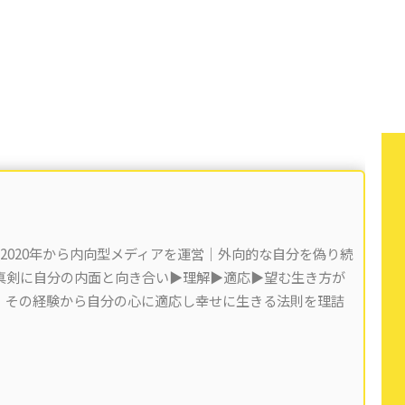
 2020年から内向型メディアを運営｜外向的な自分を偽り続
剣に自分の内面と向き合い▶︎理解▶︎適応▶︎望む生き方が
)。その経験から自分の心に適応し幸せに生きる法則を理詰