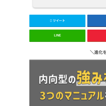
ツイート
LINE
＼進化