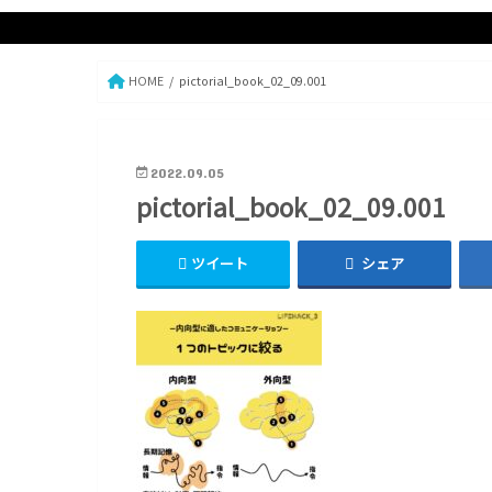
HOME
pictorial_book_02_09.001
2022.09.05
pictorial_book_02_09.001
ツイート
シェア