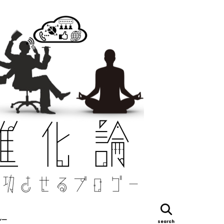
シー
search