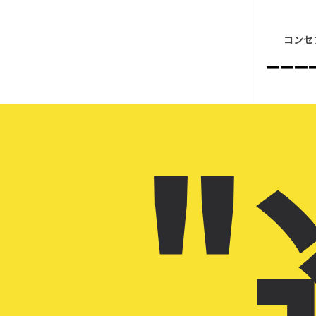
コンセ
–––
"