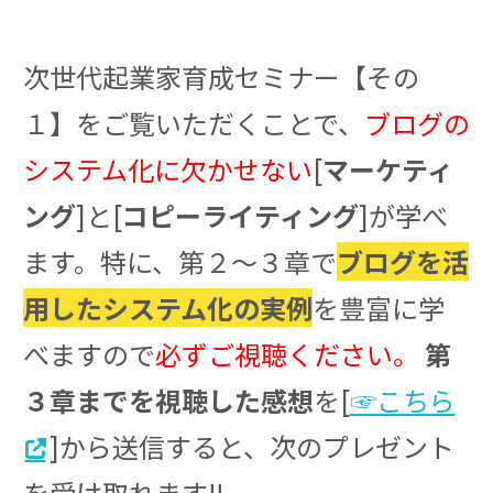
次世代起業家育成セミナー【その
１】をご覧いただくことで、
ブログの
システム化に欠かせない
[
マーケティ
ング
]と[
コピーライティング
]が学べ
ます。特に、第２〜３章で
ブログを活
用したシステム化の実例
を豊富に学
べますので
必ずご視聴ください。
第
３章までを視聴した感想
を[
☞こちら
]から送信すると、次のプレゼント
を受け取れます!!