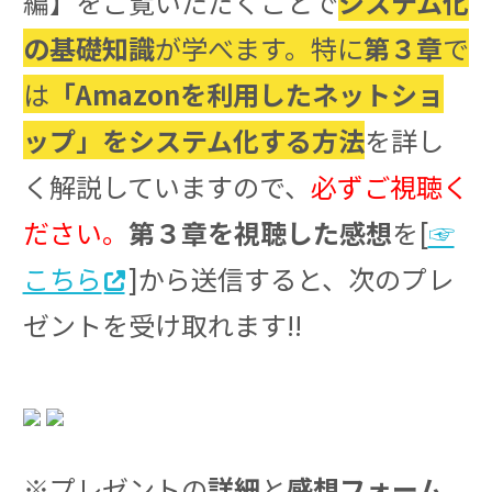
編】をご覧いただくことで
システム化
の基礎知識
が学べます。特に
第３章
で
は
「Amazonを利用したネットショ
ップ」をシステム化する方法
を詳し
く解説していますので、
必ずご視聴く
ださい。
第３章を視聴した感想
を[
☞
こちら
]から送信すると、次のプレ
ゼントを受け取れます!!
※プレゼントの
詳細
と
感想フォーム